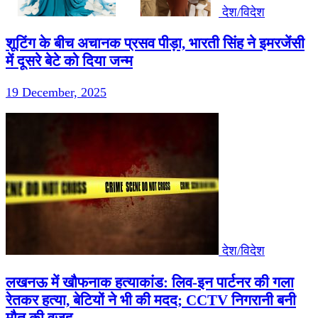
देश/विदेश
शूटिंग के बीच अचानक प्रसव पीड़ा, भारती सिंह ने इमरजेंसी
में दूसरे बेटे को दिया जन्म
19 December, 2025
देश/विदेश
लखनऊ में खौफनाक हत्याकांड: लिव-इन पार्टनर की गला
रेतकर हत्या, बेटियों ने भी की मदद; CCTV निगरानी बनी
मौत की वजह