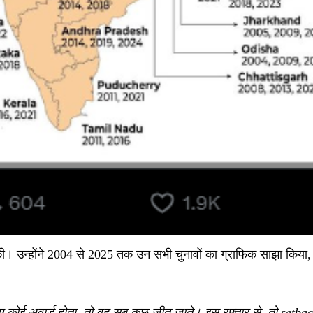
होंने 2004 से 2025 तक उन सभी चुनावों का ग्राफिक साझा किया, जिनमें र
कोई अवार्ड होता, तो वह सब कुछ जीत जाते। इस रफ्तार से, तो setbacks