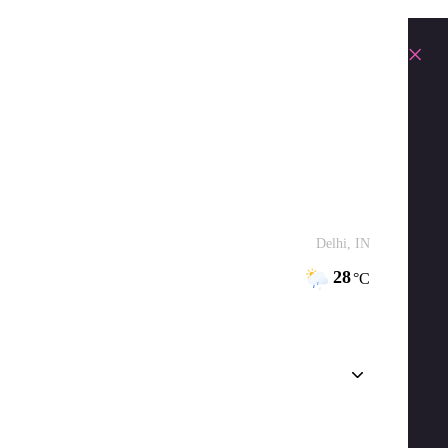
×
Delhi, IN
28
°C