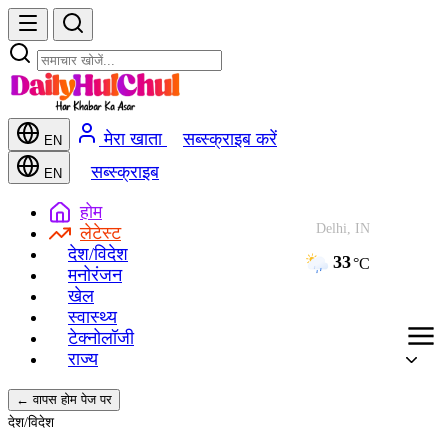
मेरा खाता
सब्स्क्राइब करें
EN
सब्स्क्राइब
EN
होम
Delhi, IN
लेटेस्ट
देश/विदेश
33
°C
मनोरंजन
खेल
स्वास्थ्य
टेक्नोलॉजी
राज्य
← वापस होम पेज पर
देश/विदेश