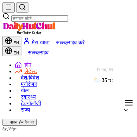
मेरा खाता
सब्स्क्राइब करें
EN
सब्स्क्राइब
EN
होम
Delhi, IN
लेटेस्ट
देश/विदेश
35
°C
मनोरंजन
खेल
स्वास्थ्य
टेक्नोलॉजी
राज्य
← वापस होम पेज पर
देश/विदेश