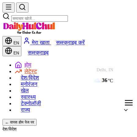
मेरा खाता
सब्स्क्राइब करें
EN
सब्स्क्राइब
EN
होम
Delhi, IN
लेटेस्ट
देश/विदेश
36
°C
मनोरंजन
खेल
स्वास्थ्य
टेक्नोलॉजी
राज्य
← वापस होम पेज पर
देश/विदेश