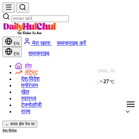
मेरा खाता
सब्स्क्राइब करें
EN
सब्स्क्राइब
EN
होम
Delhi, IN
लेटेस्ट
देश/विदेश
27
°C
मनोरंजन
खेल
स्वास्थ्य
टेक्नोलॉजी
राज्य
← वापस होम पेज पर
देश/विदेश