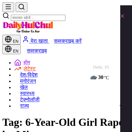
×
मेरा खाता
सब्स्क्राइब करें
EN
सब्स्क्राइब
EN
होम
Delhi, IN
लेटेस्ट
देश/विदेश
30
°C
मनोरंजन
खेल
स्वास्थ्य
टेक्नोलॉजी
राज्य
Tag:
6-Year-Old Girl Raped