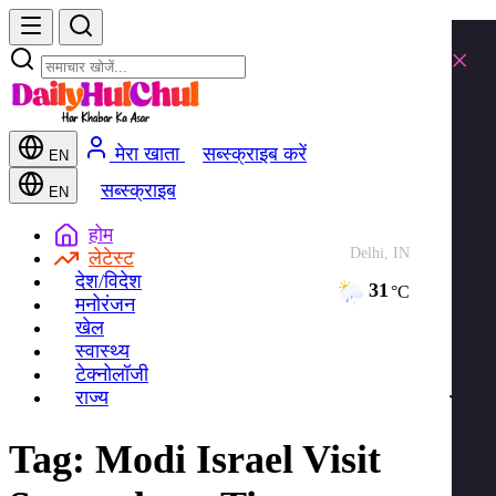
×
मेरा खाता
सब्स्क्राइब करें
EN
सब्स्क्राइब
EN
होम
Delhi, IN
लेटेस्ट
देश/विदेश
31
°C
मनोरंजन
खेल
स्वास्थ्य
टेक्नोलॉजी
राज्य
Tag:
Modi Israel Visit