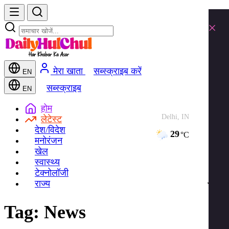
×
मेरा खाता
सब्स्क्राइब करें
EN
सब्स्क्राइब
EN
होम
Delhi, IN
लेटेस्ट
देश/विदेश
29
°C
मनोरंजन
खेल
स्वास्थ्य
टेक्नोलॉजी
राज्य
Tag:
News