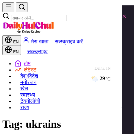
×
मेरा खाता
सब्स्क्राइब करें
EN
सब्स्क्राइब
EN
होम
Delhi, IN
लेटेस्ट
देश/विदेश
29
°C
मनोरंजन
खेल
स्वास्थ्य
टेक्नोलॉजी
राज्य
Tag:
ukrains